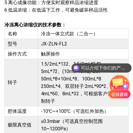
5.离心成像功能：方便实时观察样品浓缩进度
6.低温浓缩：在低温下工作，可避免破坏样品活性
冷冻离心浓缩仪的技术参数：
名称
冷冻一体立式款（二合一）
型号
JX-ZLN-FL2
操作方式
触屏操作
1.5/2mL*132、1.5/2mL*240、
可以介绍下你们的产品么?
5mL*72、(10mL-15mL)*28、
你们的产品怎么收费的呢?
50mL*8+10mL*8、100mL*8
转子
250mL*4、双层转子:2mL*90*2、进样瓶
4mL*60、8mL*32，可根据客户需求定
制转子
腔体温度
-10℃~+100℃（可选红外加热）
≤0.3mbar（可选真空控制范围
极限真空值
10~1200Pa）