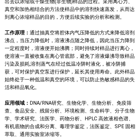
出去以浓缩或干燥生物(非生物)样品的过程。采用离心力、
真空和加热相结合的方法使样品中的溶剂快速蒸发，从而达
到离心浓缩样品的目的，方便后续实验的分析和检测。
工作原理：
通过抽真空将腔体内气压降低的方式来降低溶剂
沸点，当压力降低时，溶液沸点随之降低，因此当压力降到
一定程度时，溶液便开始沸腾；同时持续对样品进行离心，
使溶液一直被收集在离心管底部，避免了溶液爆沸导致样品
污染及损耗;溶剂蒸气在经过低温冷阱时液化，被冷阱捕
获，可对保护真空泵进行保护，延长其使用寿命。此外样品
始终处于一种低温和真空的环境，可以防止热敏感样品的失
活和样品氧化。
应用领域：
DNA/RNA研究、生物化学、生物分析、免疫筛
查、食品安全、残留分析、环境检测、生命科学、分子生物
学、学术研究、法医学、药物分析、HPLC 高效液相色谱、
有机底物的合成和分离、毒理学鉴定，法医鉴定、SPE 固相
萃取、通用实验室浓缩等。