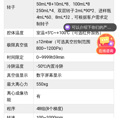
50mL*8+10mL*8、100mL*8
转子
250mL*4、双层转子:2mL*90*2、进样瓶
4mL*60、8mL*32，可根据客户需求定
制转子
可以介绍下你们的产品么?
腔体温度
室温+5℃~+100℃（可选红外加热）
≤12mbar（可选真空控制范围
极限真空值
800~1200Pa）
时间限定
0~9999h59min
冷阱温度
-50℃内置冷阱
真空值显示
数字屏幕显示
最大离心力
550xg
离心成像功
有
能
程序
48组(8个梯度)
转速
100~2000rpm