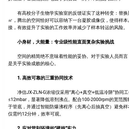
有高校分子生物学实验室的反馈证实了这种转变：替换旧式
㎡，腾出的空间恰好可以容纳下一台凝胶成像仪，使得样本
接，有效提升了实验的工作效率并减少了样本转运的风险。
小身材，大能量：专业级性能直面复杂实验挑战
空间的精简绝不意味着性能的妥协。对于实验人员而言，
是关乎实验成败的核心。
1. 高效可靠的三重协同技术
净信JX-ZLN-G浓缩仪采用“离心+真空+低温冷阱”协
≤12mbar，显著降低溶剂沸点。配合100-2000rpm的宽
于管底，并通过智能防爆沸程序（先离心后抽真空）避免样
仅需约12分钟，效率可观。
2. 应对苛刻环境的“硬核”实力