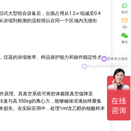
电话
大型组合设备后，台面占用从1.2㎡锐减至0.4
从浓缩到检测的流程得以在同一个区域内无缝衔
QQ
微信
需要售后服务
仪器的浓缩效率、样品保护能力和操作稳定性才
可以介绍下你们的产品么?
同工作原理。其真空系统可将腔体极限真空值降至
范围转速与高 550xg的离心力，能够确保溶液始终聚集
本损失。在实际应用中，处理1ml含乙醇的核酸样本