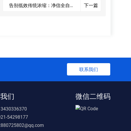
告别低效传统浓缩：净信全自动
下一篇
快速溶剂蒸发工作站实现DMSO
浓缩处理效率的提升
联系我们
系我们
微信二维码
13430336370
021-54298177
2880725802@qq.com