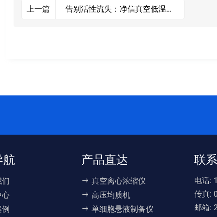
告别活性流失：净信真空低温离
上一篇
心浓缩仪如何将马齿苋活性保留
率提升至90%以上？
导航
产品直达
联
电话:
我们
真空离心浓缩仪
传真:
中心
高压均质机
邮箱:
案例
单细胞悬液制备仪