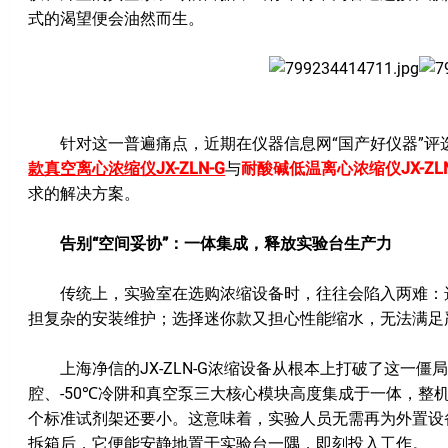
式的渴望便会油然而生。
针对这一普遍痛点，近期在仪器信息网“国产好仪器”评
款真空离心浓缩仪JX-ZLN-G
与
耐酸碱低温离心浓缩仪JX-ZLN
求的解决方案。
告别“空间妥协”：一体集成，释放实验台生产力
传统上，实验室在选购浓缩设备时，往往会陷入两难：选
担复杂的安装维护；选择迷你款又担心性能缩水，无法满足
上海净信的JX-ZLN-G浓缩设备从根本上打破了这一僵
腔、-50℃冷阱和真空泵三大核心模块高度集成于一体，整机尺寸
个标准试剂架还要小。这意味着，实验人员无需再为外置设
拆箱后，它便能安静地置于实验台一隅，即刻投入工作。