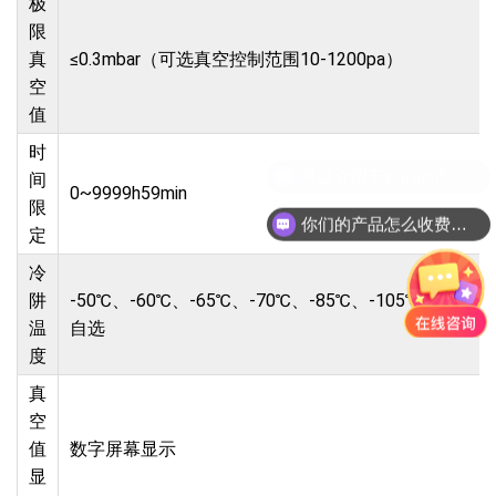
极
限
真
≤0.3mbar（可选真空控制范围10-1200pa）
空
值
时
间
0~9999h59min
限
你们的产品怎么收费的呢?
定
冷
阱
-50℃、-60℃、-65℃、-70℃、-85℃、-105℃、-110℃
温
自选
度
真
空
值
数字屏幕显示
显