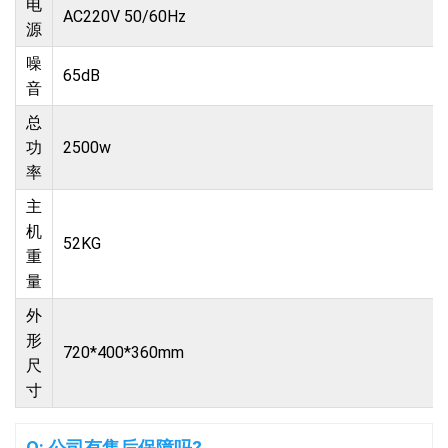
电
AC220V 50/60Hz
源
噪
65dB
音
总
功
2500w
率
主
机
52KG
重
量
外
形
720*400*360mm
尺
寸
Q: 公司有售后保障吗?