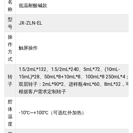
名
低温耐酸碱款
称
型
JX-ZLN-EL
号
操
作
触屏操作
方
式
1.5/2mL*132、1.5/2mL*240、5mL*72、(10mL-
转
15mL)*28、50mL*8+10mL*8、100mL*8 250mL*4；
子
双层转子：2mL*90*2、进样瓶4mL*60、8mL*32，可
根据客户需求定制转子
腔
体
-10℃~+100℃（可选红外加热）
温
度