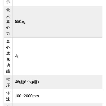
示
最
大
离
550xg
心
力
离
心
成
有
像
功
能
程
48组(8个梯度)
序
转
100~2000rpm
速