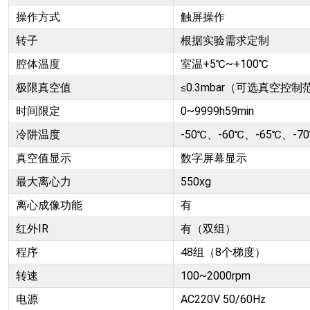
操作方式
触屏操作
转子
根据实验需求定制
腔体温度
室温+5℃~+100℃
极限真空值
≤0.3mbar（可选真空控制范
时间限定
0~9999h59min
冷阱温度
-50℃、-60℃、-65℃、-7
真空值显示
数字屏幕显示
最大离心力
550xg
离心成像功能
有
红外IR
有（双组）
程序
48组（8个梯度）
转速
100~2000rpm
电源
AC220V 50/60Hz