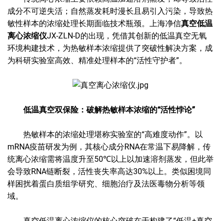
成分不可逆失活；自然蒸发耗时漫长且易引入污染，导致热
敏性样本的浓缩处理长期面临技术瓶颈。上海净信
真空低温
离心浓缩仪
JX-ZLN-D的出现，凭借其创新的低温真空无氧
环境构建技术，为热敏样本浓缩提供了突破性解决方案，成
为科研实验室高效、精准处理样本的“活性守护者”。
低温真空双保险：破解热敏样本浓缩的“活性悖论”
热敏样本的浓缩处理堪称实验室的“高难度动作”。以
mRNA疫苗研发为例，其核心成分RNA在常温下易降解，传
统离心浓缩需将温度升至50℃以上以加速溶剂蒸发，但此举
会导致RNA链断裂，活性丧失率高达30%以上。类似困境同
样困扰着蛋白质组学研究、细胞治疗及法医毒物分析等领
域。
真空低温离心浓缩仪的核心突破在于构建了“低温+真空