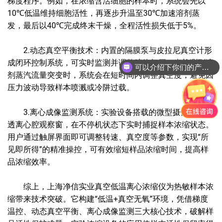
梯度程序。例如，在浓缩含活细胞的样本时，系统会先以
10℃低温维持细胞活性，再逐步升温至30℃加速溶剂蒸
发，最后以40℃完成终末干燥，全程活性损失低于5%。
2.动态真空平衡技术：内置的隔膜泵与皮拉尼真空计形
成闭环控制系统，可实时监测并调整腔体气压。当检测到溶
可以介绍下你们的产品么?
剂蒸汽流量突变时，系统会在短时间内调整真空度，避免因
压力波动导致样本喷溅或冷阱过载。
3.离心成像监测系统：实验设备搭载的微型摄像头可穿
透离心腔观察窗，在不停机状态下实时捕捉样本浓缩状态。
用户通过触屏界面即可调整转速、真空度等参数，实现“所
见即所得”的精准操控，可有效缩短样品浓缩时间，提高样
品浓缩效率。
综上，上海净信实业真空低温离心浓缩仪为热敏样本浓
缩带来技术突破。它构建“低温+真空无氧”环境，凭借梯度
温控、动态真空平衡、离心成像监测三大核心技术，破解样