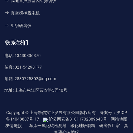
高通量声波基因组剪切仪
真空搅拌脱泡机
组织研磨仪
联系我们
电话:
13430336370
传真:
021-54298177
邮箱:
2880725802@qq.com
地址:
上海市松江区曹农路5弄40号
Copyright © 上海净信实业发展有限公司版权所有
备案号：沪ICP
备14048887号-17
沪公网安备31011702889643号
网站地图
友情链接：
车库一氧化碳检测器
碳化硅研磨粉
研磨仪厂家
真
空离心浓缩仪